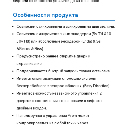
лифтами со скоростью до 4 м/с и до 64 остановок.
Особенности продукта
Совместим с синхронными и асинхронными двигателями.
Совместим с инкрементальным энкодером (5v Ttl &10-
30v Htl) или абсолютным энкодером (Endat & Ssi
&Sincos & Biss).
Предусмотрено раннее открытие двери и
выравнивание.
Поддерживается быстрый запуск и точная остановка.
Имеется опция эвакуации с помощью системы
бесперебойного электроснабжения. (Easy Direction).
Имеет возможность независимого управления 2
дверьми в соответствии с остановками в лифтах с
двойным входом.
Панель ручного управления Arem может
контролироваться из любой точки через